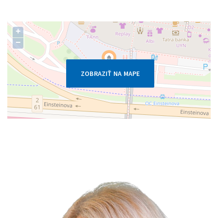
+
−
ZOBRAZIŤ NA MAPE