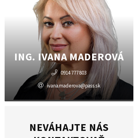
ING. IVANA MADEROVÁ
0914 777 803
ivana.maderova@pass.sk
NEVÁHAJTE NÁS