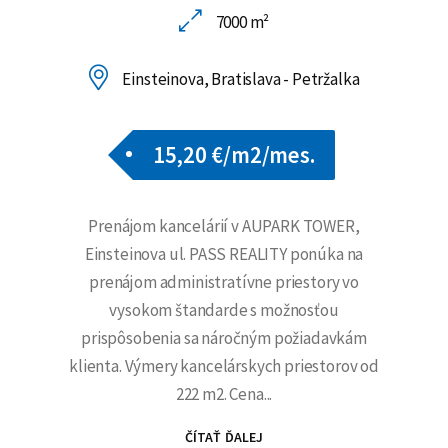
7000 m²
Einsteinova, Bratislava - Petržalka
15,20 €/m2/mes.
Prenájom kancelárií v AUPARK TOWER,
Einsteinova ul. PASS REALITY ponúka na
prenájom administratívne priestory vo
vysokom štandarde s možnosťou
prispôsobenia sa náročným požiadavkám
klienta. Výmery kancelárskych priestorov od
222 m2. Cena...
ČÍTAŤ ĎALEJ