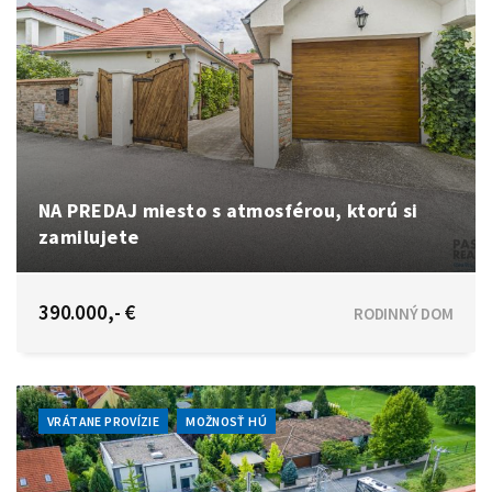
NA PREDAJ miesto s atmosférou, ktorú si
zamilujete
Čigérska, Dunajská Streda
390.000,- €
RODINNÝ DOM
VRÁTANE PROVÍZIE
MOŽNOSŤ HÚ