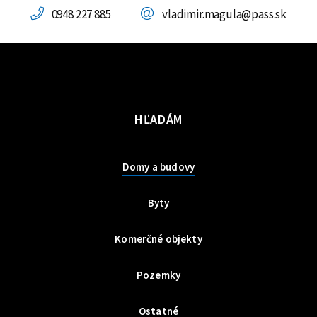
0948 227 885
vladimir.magula@pass.sk
HĽADÁM
Domy a budovy
Byty
Komerčné objekty
Pozemky
Ostatné