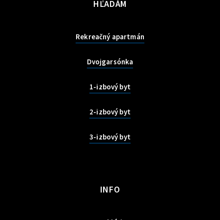
HĽADÁM
Rekreačný apartmán
Dvojgarsónka
1-izbový byt
2-izbový byt
3-izbový byt
INFO