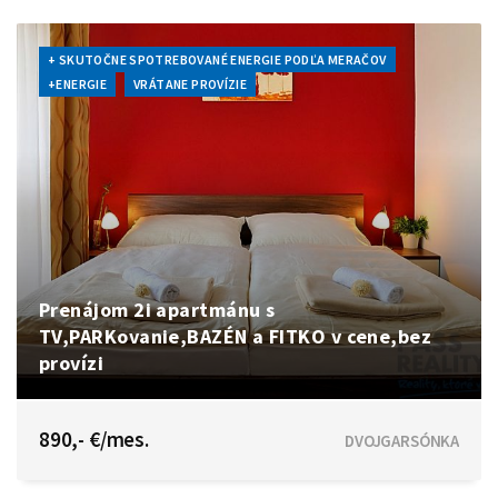
+ SKUTOČNE SPOTREBOVANÉ ENERGIE PODĽA MERAČOV
+ENERGIE
VRÁTANE PROVÍZIE
Prenájom 2i apartmánu s
TV,PARKovanie,BAZÉN a FITKO v cene,bez
provízi
Betliarska, Bratislava - Petržalka
890,- €/mes.
DVOJGARSÓNKA