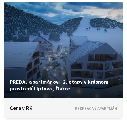
PREDAJ apartmánov - 2. etapy v krásnom
prostredí Liptova, Žiarce
Pavčina Lehota
Cena v RK
REKREAČNÝ APARTMÁN