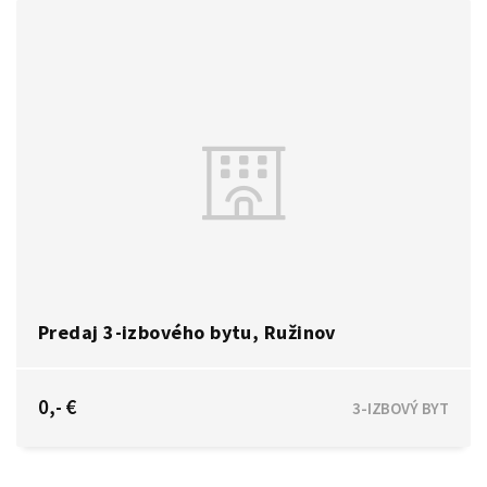
Predaj 3-izbového bytu, Ružinov
Bratislava - Ružinov
0,- €
3-IZBOVÝ BYT