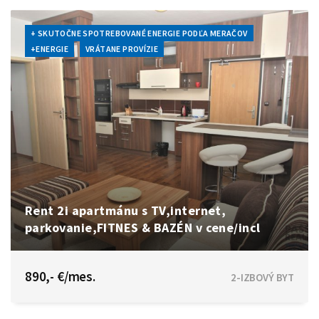
+ SKUTOČNE SPOTREBOVANÉ ENERGIE PODĽA MERAČOV
+ENERGIE
VRÁTANE PROVÍZIE
Rent 2i apartmánu s TV,internet,
parkovanie,FITNES & BAZÉN v cene/incl
Betliarska, Bratislava - Petržalka
890,- €/mes.
2-IZBOVÝ BYT