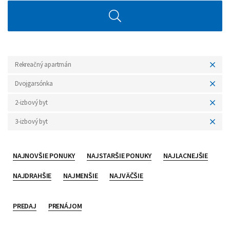
Rekreačný apartmán
Dvojgarsónka
2-izbový byt
3-izbový byt
NAJNOVŠIE PONUKY
NAJSTARŠIE PONUKY
NAJLACNEJŠIE
NAJDRAHŠIE
NAJMENŠIE
NAJVÄČŠIE
PREDAJ
PRENÁJOM