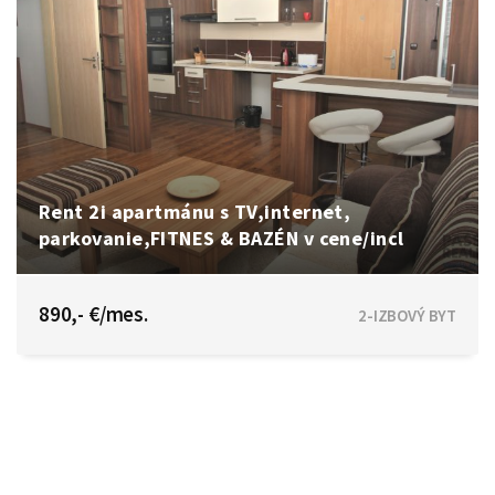
Rent 2i apartmánu s TV,internet,
parkovanie,FITNES & BAZÉN v cene/incl
Betliarska, Bratislava - Petržalka
890,- €/mes.
2-IZBOVÝ BYT