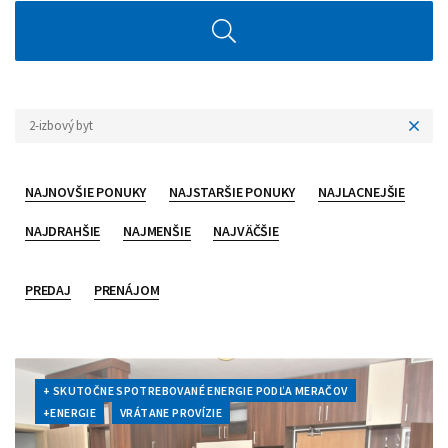
2-izbový byt
NAJNOVŠIE PONUKY
NAJSTARŠIE PONUKY
NAJLACNEJŠIE
NAJDRAHŠIE
NAJMENŠIE
NAJVÄČŠIE
PREDAJ
PRENÁJOM
+ SKUTOČNE SPOTREBOVANÉ ENERGIE PODĽA MERAČOV
+ENERGIE
VRÁTANE PROVÍZIE