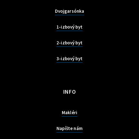
Dvojgarsónka
1-izbový byt
2-izbový byt
3-izbový byt
INFO
Makléri
Napíšte nám