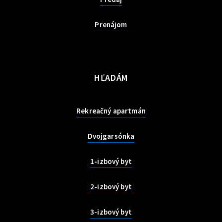
Prenájom
HĽADÁM
Rekreačný apartmán
Dvojgarsónka
1-izbový byt
2-izbový byt
3-izbový byt