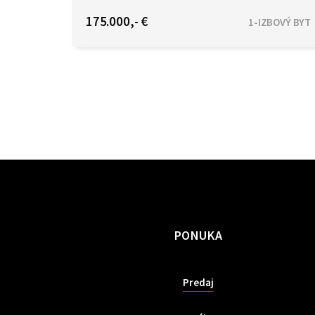
Kazanská, Bratislava - Podunajské Biskupice
175.000,- €
1-IZBOVÝ BYT
PONUKA
Predaj