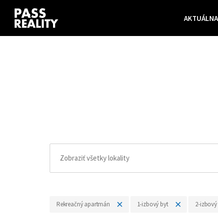
AKTUÁLNA
Rekreačný apartmán
1-izbový byt
2-izbový