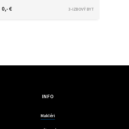
Bratislava - Ružinov
0,- €
3-IZBOVÝ BYT
INFO
Makléri