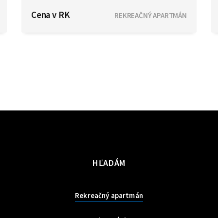
Pavčina Lehota
Cena v RK
REKREAČNÝ APARTMÁN
HĽADÁM
Rekreačný apartmán