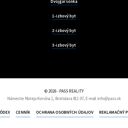
Dvojgarsónka
1-izbový byt
2-izbový byt
3-izbový byt
© 2026 - PASS REALITY
Námestie Mateja Korvína 1, Bratislava 811 07, E-mail: info@pass.sk
KÓDEX
CENNÍK
OCHRANA OSOBNÝCH ÚDAJOV
REKLAMAČNÝ 