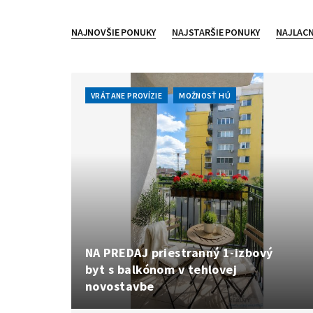
NAJNOVŠIE PONUKY
NAJSTARŠIE PONUKY
NAJLACN
VRÁTANE PROVÍZIE
MOŽNOSŤ HÚ
NA PREDAJ priestranný 1-izbový
byt s balkónom v tehlovej
novostavbe