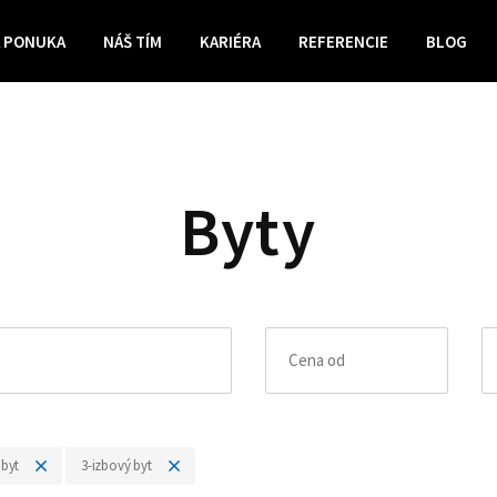
 PONUKA
NÁŠ TÍM
KARIÉRA
REFERENCIE
BLOG
Byty
 byt
3-izbový byt